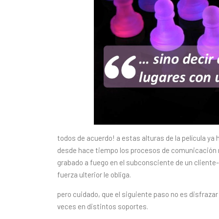
todos de acuerdo! a estas alturas de la película 
desde hace tiempo los procesos de comunicación 
grabado a fuego en el subconsciente de un cliente-
fuerza ulterior le obliga.
pero cuidado, que el siguiente paso no es disfraz
veces en distintos soportes.