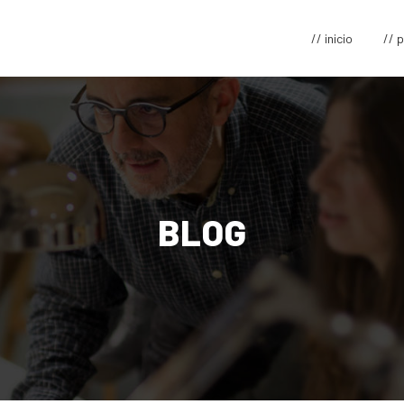
// inicio
// 
BLOG