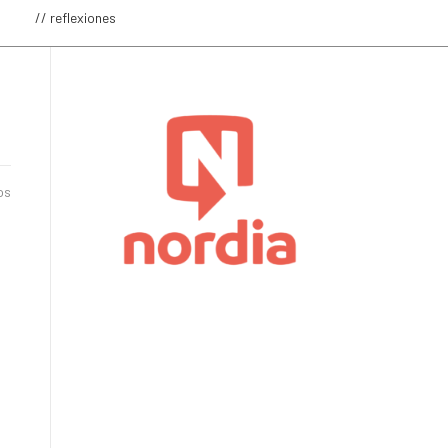
o
// reflexiones
os