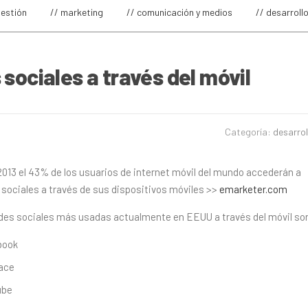
gestión
// marketing
// comunicación y medios
// desarroll
 sociales a través del móvil
Categoría:
desarrol
 2013 el 43% de los usuarios de internet móvil del mundo accederán a
 sociales a través de sus dispositivos móviles >>
emarketer.com
edes sociales más usadas actualmente en EEUU a través del móvil so
book
ace
ube