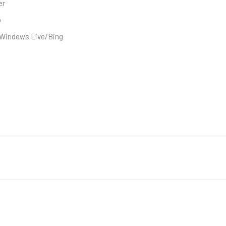
er
o
Windows Live/Bing