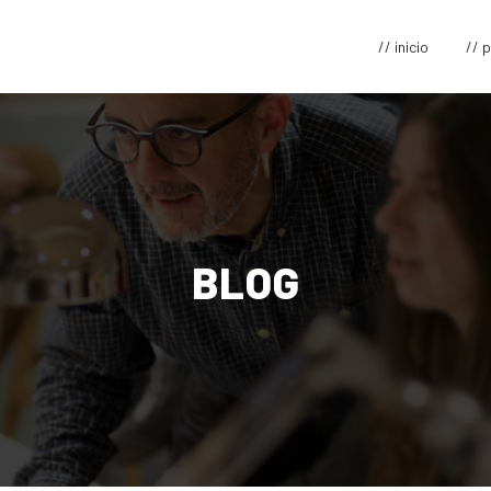
// inicio
// 
BLOG