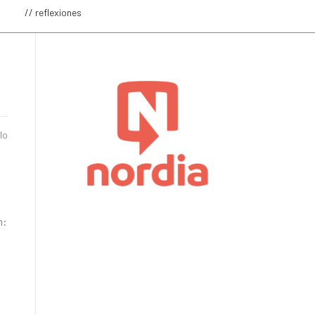
o
// reflexiones
lo
n: