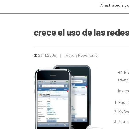
// estrategia y 
crece el uso de las redes
23.11.2009
Autor:
Pepe Tomé
en el
redes
las r
Face
MySp
YouT