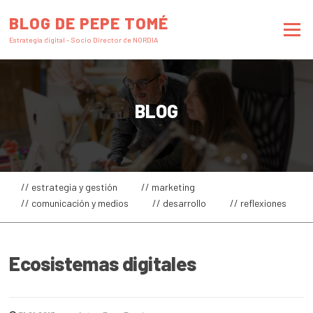
Saltar
BLOG DE PEPE TOMÉ
al
Menú
contenido
Estrategia digital – Socio Director de NORDIA
BLOG
// estrategia y gestión
// marketing
// comunicación y medios
// desarrollo
// reflexiones
Ecosistemas digitales