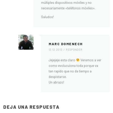
múltiples dispositivos móviles y no
necesariamente «teléfonos móviles».
Saludos!
MARC DOMENECH
13.12.2013
RESPONDER
Jejejeje esta claro
Veremos a ver
como evolucuiona toda porque va
tan rapido que no da tiempo a
despistarse.
Un abrazo!
DEJA UNA RESPUESTA