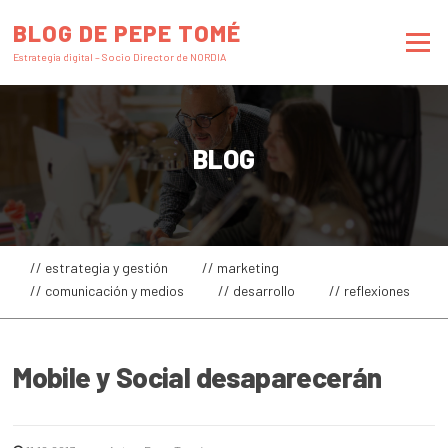
Saltar
BLOG DE PEPE TOMÉ
al
Menú
contenido
Estrategia digital – Socio Director de NORDIA
BLOG
// estrategia y gestión
// marketing
// comunicación y medios
// desarrollo
// reflexiones
Mobile y Social desaparecerán