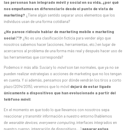
las personas han integrado móvil y social en su vida, ¿por qué
nos empeñamos en diferenciarlo desde el punto de vista de
marketing?
¿Tiene algún sentido separar unos elementos que los
individuos usan de una forma cotidiana?
¿No parece ridículo hablar de marketing mobile o marketing
social
(*)
?
¿No es una clasificación ficticia para vender algo que
nosotros sabemos hacer (acciones, herramientas, etc.) en lugar de
acercarnos al problema de una forma más real y después hacer uso de
las herramientas que corresponda?
Podemos ir más allá: S
ocial
y lo
móvil
son tan normales, que ya no se
pueden realizar estrategias o acciones de marketing que no los tengan
en cuenta. Y si además, pensamos por dónde vendrán los tiros a corto
plazo (2014/2015), veremos que lo móvil
dejará de estar ligado
únicamente a dispositivos que han evolucionado a partir del
teléfono móvil
.
En el momento en que todo lo que llevamos con nosotros sepa
reaccionar y transmitir información a nuestro entorno (hablemos
de
wearable devices, everywere computing
, interfaces integrados en
nuestro cuerpo, integración de dispositivos,…)
separar estos