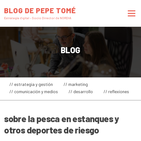
Saltar
BLOG DE PEPE TOMÉ
al
Menú
contenido
Estrategia digital – Socio Director de NORDIA
BLOG
// estrategia y gestión
// marketing
// comunicación y medios
// desarrollo
// reflexiones
sobre la pesca en estanques y
otros deportes de riesgo