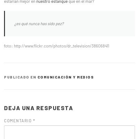
estarían mejor en
nuestro estanque
que en el mar?
¿es qué nunca has sido pez?
foto:: http://www.flickr.com/photos/dr_television/386068411
PUBLICADO EN
COMUNICACIÓN Y MEDIOS
DEJA UNA RESPUESTA
COMENTARIO
*